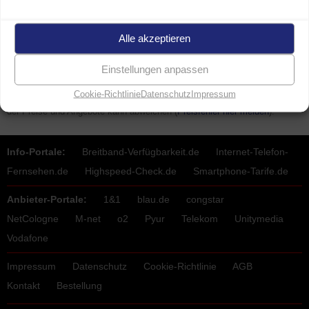
Alle akzeptieren
Weitere Fragen?
Hier Seite durchsuchen
oder unsere
Hotline
anrufen.
Einstellungen anpassen
Cookie-Richtlinie
Datenschutz
Impressum
Letzte Textänderungen an dieser Seite am
6. September 2025
. Stand
der Preise und Angebote kann abweichen (
Preisfehler hier melden
).
Info-Portale:
Breitband-Verfügbarkeit.de
Internet-Telefon-
Fernsehen.de
Highspeed-Check.de
Smartphone-Tarife.de
Anbieter-Portale:
1&1
blau.de
congstar
NetCologne
M-net
o2
Pyur
Telekom
Unitymedia
Vodafone
Impressum
Datenschutz
Cookie-Richtlinie
AGB
Kontakt
Bestellung